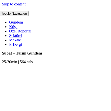
Skip to content
Toggle Navigation
Gündem
Köşe
Özel Röportaj
Sektörel
Makale
E-Dergi
Şubat – Tarım Gündem
25-30min | 564 cals