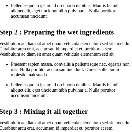
Pellentesque in ipsum id orci porta dapibus. Mauris blandit
aliquet elit, eget tincidunt nibh pulvinar a. Nulla porttitor
accumsan tincidunt.
Step 2 : Preparing the wet ingredients
Vestibulum ac diam sit amet quam vehicula elementum sed sit amet dui.
Curabitur arcu erat, accumsan id imperdiet et, porttitor at sem.
Vestibulum ac diam sit amet quam vehicula elementum sed sit.
Praesent sapien massa, convallis a pellentesque nec, egestas non
nisi. Nulla porttitor accumsan tincidunt. Donec sollicitudin
molestie malesuada.
Pellentesque in ipsum id orci porta dapibus. Mauris blandit
aliquet elit, eget tincidunt nibh pulvinar a. Nulla porttitor
accumsan tincidunt.
Step 3 : Mixing it all together
Vestibulum ac diam sit amet quam vehicula elementum sed sit amet dui.
Curabitur arcu erat, accumsan id imperdiet et, porttitor at sem.