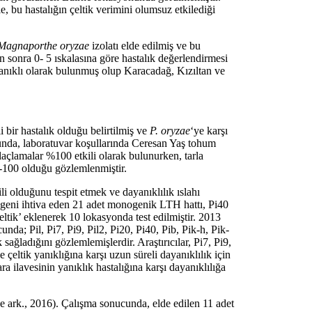
, bu hastalığın çeltik verimini olumsuz etkilediği
Magnaporthe oryzae
izolatı elde edilmiş ve bu
gün sonra 0- 5 ıskalasına göre hastalık değerlendirmesi
yanıklı olarak bulunmuş olup Karacadağ, Kızıltan ve
bir hastalık olduğu belirtilmiş ve
P. oryzae
‘ye karşı
nucunda, laboratuvar koşullarında Ceresan Yaş tohum
laçlamalar %100 etkili olarak bulunurken, tarla
-100 olduğu gözlemlenmiştir.
kili olduğunu tespit etmek ve dayanıklılık ıslahı
lılık geni ihtiva eden 21 adet monogenik LTH hattı, Pi40
ıçeltik’ eklenerek 10 lokasyonda test edilmiştir. 2013
unda; Pil, Pi7, Pi9, Pil2, Pi20, Pi40, Pib, Pik-h, Pik-
ağladığını gözlemlemişlerdir. Araştırıcılar, Pi7, Pi9,
eltik yanıklığına karşı uzun süreli dayanıklılık için
ra ilavesinin yanıklık hastalığına karşı dayanıklılığa
ve ark., 2016). Çalışma sonucunda, elde edilen 11 adet