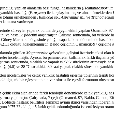
iriciliği yapılan alanlarda bazı fungal hastalıkların (
Helminthosporiu
yanıklık hastalığı (
P. oryzae
) ile karşılaşılmamış ve alınan örneklerden
i ve tohum örneklerinden
Humicola
sp.,
Aspergillus
sp., ve
Trichotheciu
kanısına varılmıştır.
rinde sürveyler yaparak bu illerde yaygın ekimi yapılan Osmancık-97 ve B
ını ve hastalık şiddetini araştırmıştır. Çalışma sonucunda, bu yerlerde 
a, Güney Marmara bölgesinde çeltiğin sapa kalkma döneminde hastalık 
.1 olduğu gözlemlenmiştir. Baldo çeşidinin Osmancık-97 çeşidine gör
larında görülen
Magnaporthe grisea
’nın gelişimi üzerinde etkisi olan h
etreler incelenmiştir. Ayrıca, bu parametreler kullanarak farklı ilaçlama
raştırma sonucunda, sıcaklık ve yaprak ıslaklık sürelerinin artmasıyla hastal
diği (4.0) ve 28 °C sıcaklıkta 30 saat yaprak ıslaklık süresinde yanıklık 
 incelemişler ve çeltik yanıklık hastalığı eşleşme tiplerinin tespiti kon
uğu, tek bir eşleşme tipinin var olması ile eşeyli formunun oluşmasın
eltik ekim alanlarında farklı fenolojik dönemlerde çeltik yanıklığı hast
tırma yapılmıştır. Çalışmada, 7 çeşit (Osmancık-97, Baldo, Cameo, Efe,
Bölgede hastalık belirtileri Temmuz ayının ikinci yarısından itibaren gözlen
nlığının %75.33 olduğu; 5 farklı çeltik tohumluğunda ise enfeksiyon oranı