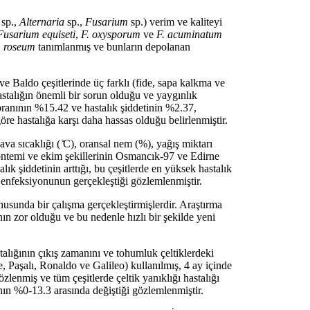
m
sp.,
Alternaria
sp.,
Fusarium
sp.) verim ve kaliteyi
Fusarium equiseti
,
F. oxysporum
ve
F. acuminatum
m roseum
tanımlanmış ve bunların depolanan
aldo çeşitlerinde üç farklı (fide, sapa kalkma ve
hastalığın önemli bir sorun olduğu ve yaygınlık
oranının %15.42 ve hastalık şiddetinin %2.37,
e hastalığa karşı daha hassas olduğu belirlenmiştir.
ava sıcaklığı ( ̊C), oransal nem (%), yağış miktarı
 yöntemi ve ekim şekillerinin Osmancık-97 ve Edirne
ık şiddetinin arttığı, bu çeşitlerde en yüksek hastalık
enfeksiyonunun gerçekleştiği gözlemlenmiştir.
usunda bir çalışma gerçekleştirmişlerdir. Araştırma
ın zor olduğu ve bu nedenle hızlı bir şekilde yeni
alığının çıkış zamanını ve tohumluk çeltiklerdeki
 Paşalı, Ronaldo ve Galileo) kullanılmış, 4 ay içinde
miş ve tüm çeşitlerde çeltik yanıklığı hastalığı
nın %0-13.3 arasında değiştiği gözlemlenmiştir.