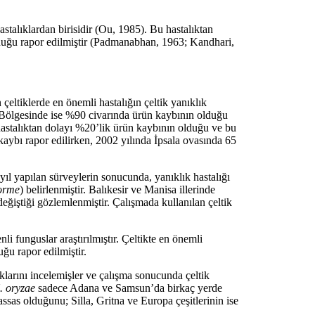
hastalıklardan birisidir (Ou, 1985). Bu hastalıktan
olduğu rapor edilmiştir (Padmanabhan, 1963; Kandhari,
çeltiklerde en önemli hastalığın çeltik yanıklık
 Bölgesinde ise %90 civarında ürün kaybının olduğu
hastalıktan dolayı %20’lik ürün kaybının olduğu ve bu
̈n kaybı rapor edilirken, 2002 yılında İpsala ovasında 65
yıl yapılan sürveylerin sonucunda, yanıklık hastalığı
orme
) belirlenmiştir. Balıkesir ve Manisa illerinde
ştiği gözlemlenmiştir. Çalışmada kullanılan çeltik
 funguslar araştırılmıştır. Çeltikte en önemli
ğu rapor edilmiştir.
arını incelemişler ve çalışma sonucunda çeltik
. oryzae
sadece Adana ve Samsun’da birkaç yerde
 hassas olduğunu; Silla, Gritna ve Europa çeşitlerinin ise