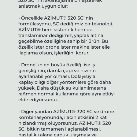
320 SC’ nin avantajlarını birleştirerek
anlatmak uygun olur:
• Öncelikle AZİMUT® 320 SC’ nin
formülasyonu, SC dediğimiz bir teknoloji.
AZİMUT® hem sistemik hem de
translaminar dediğimiz, yaprak altına
geçebilme özelliğine sahip bir ürün. Bu
özellik ister drone ister makine ister elle
ilaçlama olsun, işlerliğini korur.
• Drone’un en büyük özelliği ise iş
genişliğinin, damla çapı ve hızının
ayarlanabiliyor olması. Dolayısıyla
kaplayıcılığı diğer yöntemlere göre daha
yüksek. Daha düşük su kullanılmasına
rağmen normal kullanıma göre aynı etkiyi
elde ediyorsunuz.
• Diğer yandan AZİMUT® 320 SC ve drone
kombinasyonunda, ilacın etkisini 2 kat
hızlandırmış oluyorsunuz. AZİMUT® 320
SC, bitkin tamamen ilaçlanabilmesi,
hastalıklı alana çabuk ulaşması ve