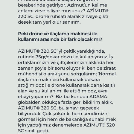
beraberinde getiriyor. Azimut’un kelime
anlamı zirve biliyor musunuz? AZİMUT®
320 SC, drone ruhsatı alarak zirveye çıktı
desek tam yeri olur sanırım.
Peki drone ve ilaçlama makinesi ile
kullanımı arasında bir fark olacak mı?
AZİMUT® 320 SC’ yi çeltik yanıklığında,
rutinde 75gr/dekar dozu ile kullanıyoruz. İş
ortaklarımızın ve çiftçilerimizin aklında her
zaman şöyle bir soru oluyor ki ben de ziraat
mühendisi olarak şunu sorgularım; ‘Normal
ilaçlama makinesi kullanarak dekara
attığım doz ile drone kullanarak daha kısıtlı
alan ve su kullanımı ile attığım doz, aynı
etkiyi yapar mı?’ Biz bu konuda ADAMA
globalden oldukça fazla geri bildirim aldık.
AZİMUT® 320 SC, bu sınavı geçecek
biliyorduk. Çok şükür ki hem kendimizin
görmesi için hem de bakanlığa sunabilmek
için yaptığımız denemelerde AZİMUT® 320
SC sınıfı geçti.